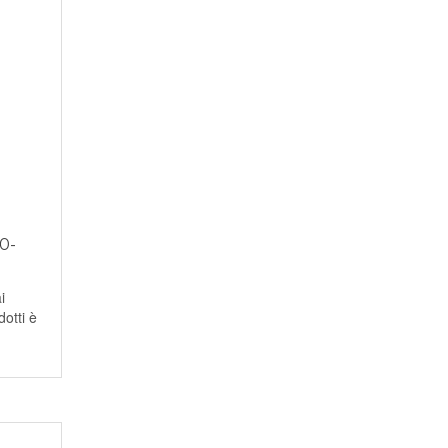
0-
i
dotti è