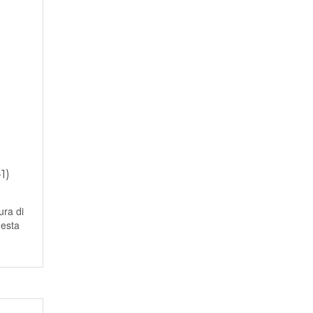
1)
ura di
uesta