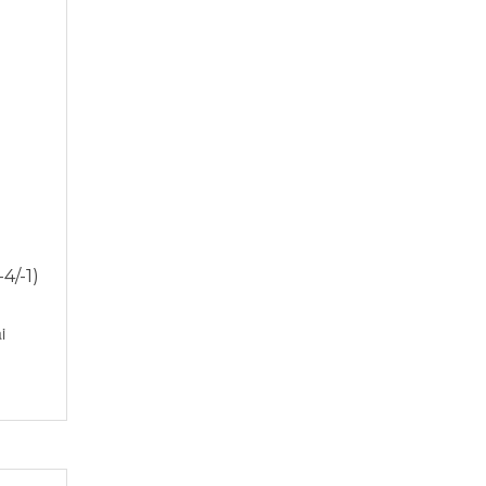
/-1)
i