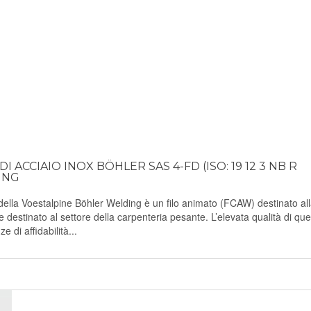
 ACCIAIO INOX BÖHLER SAS 4-FD (ISO: 19 12 3 NB R
ING
la Voestalpine Böhler Welding è un filo animato (FCAW) destinato al
 e destinato al settore della carpenteria pesante. L’elevata qualità di qu
e di affidabilità...