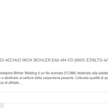
 ACCIAIO INOX BÖHLER EAS 4M-FD (AWS: E316LT0-4/-
lpine Böhler Welding è un filo animato (FCAW) destinato alla saldat
e e destinato al settore della carpenteria pesante. L’elevata qualità di q
ze di affidab...