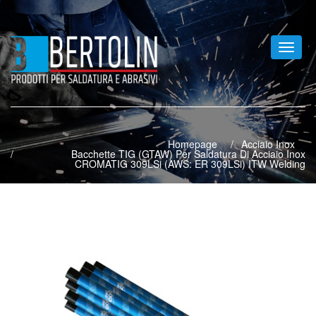
Toggle
naviga
Homepage
Acciaio Inox
Bacchette TIG (GTAW) Per Saldatura Di Acciaio Inox
CROMATIG 309LSi (AWS: ER 309LSi) ITW Welding