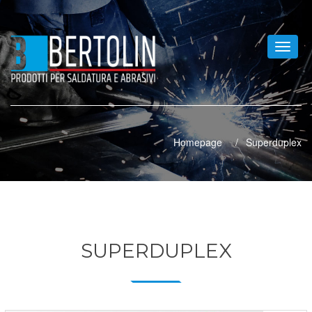
Toggle
naviga
Homepage
Superduplex
SUPERDUPLEX